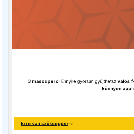
3 másodperc!
Ennyire gyorsan gyűjthetsz
valós f
könnyen appli
Erre van szükségem