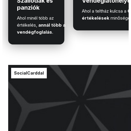
Szállodák és
Vendéglátóhelye
panziók
Ahol a teltház kulcsa a
G
Ahol minél több az
értékelések
minősége
értékelés,
annál több a
vendégfoglalás
.
SocialCarddal