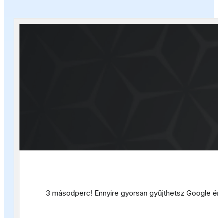
3 másodperc! Ennyire gyorsan gyűjthetsz Google é