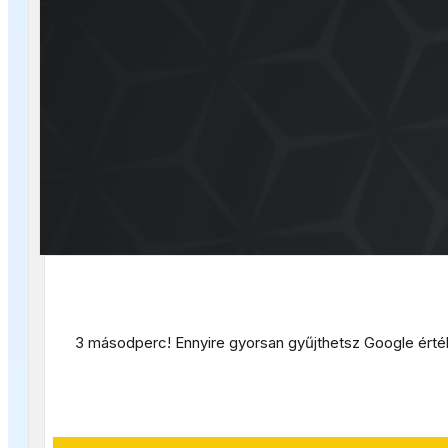
3 másodperc! E
nnyire gyorsan gyűjthetsz Google ért