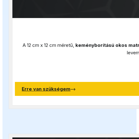
A 12 cm x 12 cm méretű,
keményborítású okos matr
lever
Erre van szükségem