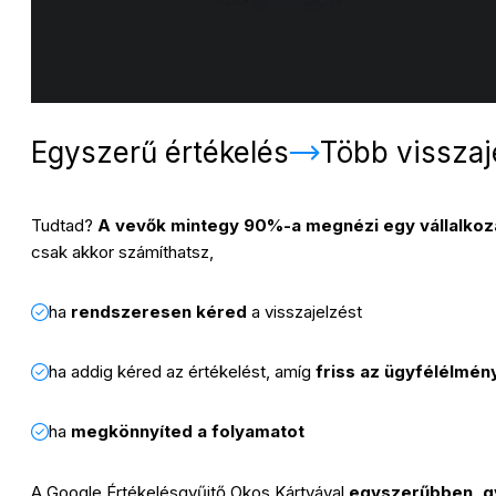
Egyszerű értékelés
Több visszaj
Tudtad?
A vevők mintegy 90%-a megnézi egy vállalkozás
csak akkor számíthatsz,
ha
rendszeresen kéred
a visszajelzést
ha addig kéred az értékelést, amíg
friss az ügyfélélmén
ha
megkönnyíted a folyamatot
A Google Értékelésgyűjtő Okos Kártyával
egyszerűbben, gy