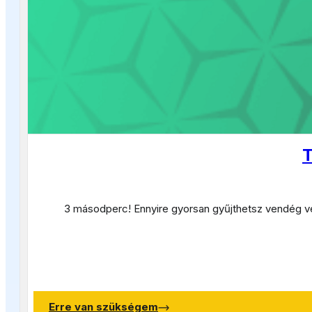
T
3 másodperc! E
nnyire gyorsan gyűjthetsz vendég 
Erre van szükségem