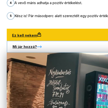
A vevő máris adhatja a pozitív értékelést.
4
Kész is! Pár másodperc alatt szereztélt egy pozitív érték
5
Ez kell nekem
Mi jár hozzá?