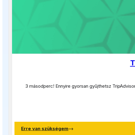
T
3 másodperc! E
nnyire gyorsan gyűjthetsz TripAdvis
Erre van szükségem