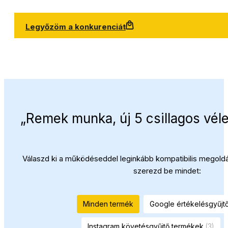
Legyőzöm a konkurenciát
„Remek munka, új 5 csillagos vél
Válaszd ki a működéseddel leginkább kompatibilis megoldás
szerezd be mindet:
Minden termék
Google értékelésgyűjt
Instagram követésgyűjtő termékek
(3)