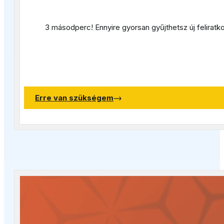
3 másodperc! E
nnyire gyorsan gyűjthetsz új felirat
Erre van szükségem