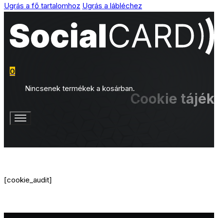
Ugrás a fő tartalomhoz
Ugrás a lábléchez
0
Nincsenek termékek a kosárban.
Cookie tájék
[cookie_audit]