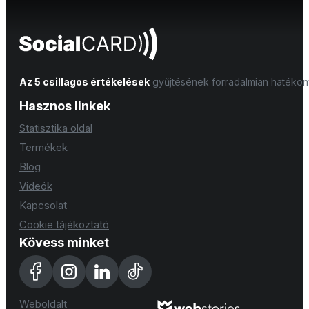
Az 5 csillagos értékelések
gyűjtésének forradalmian hatéko
Hasznos linkek
Statisztika oldal
Termékek
Blog
Videók
Kapcsolat
Cookie tájékoztató
Kövess minket
Weboldalt