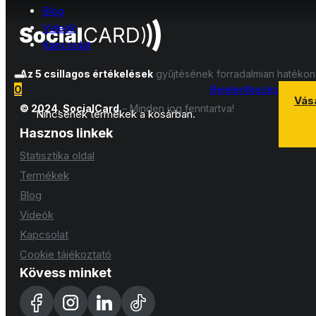
Blog
Videók
Kapcsolat
Az 5 csillagos értékelések
gyűjtésének forradalmian hatéko
0
Bejelentkezés
Vás
© 2024. SocialCard
– Minden jog fenntartva!
Nincsenek termékek a kosárban.
Hasznos linkek
Statisztika oldal
Termékek
Blog
Videók
Kapcsolat
Cookie tájékoztató
Kövess minket