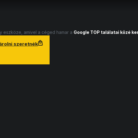
ny eszköze, amivel a céged hamar a
Google TOP találatai közé ker
árolni szeretnék