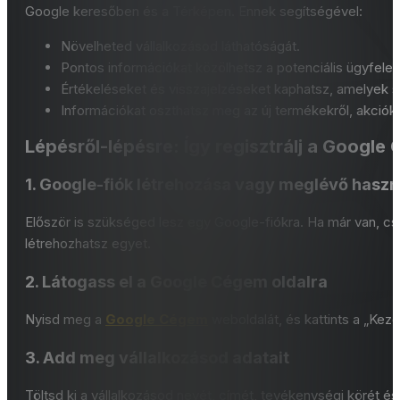
Google keresőben és a Térképen. Ennek segítségével:
Növelheted vállalkozásod láthatóságát.
Pontos információkat közölhetsz a potenciális ügyfelek
Értékeléseket és visszajelzéseket kaphatsz, amelyek s
Információkat oszthatsz meg az új termékekről, akciók
Lépésről-lépésre: Így regisztrálj a Googl
1. Google-fiók létrehozása vagy meglévő haszn
Először is szükséged lesz egy Google-fiókra. Ha már van, csa
létrehozhatsz egyet.
2. Látogass el a Google Cégem oldalra
Nyisd meg a
Google Cégem
weboldalát, és kattints a „Kez
3. Add meg vállalkozásod adatait
Töltsd ki a vállalkozásod nevét, címét, tevékenységi körét és