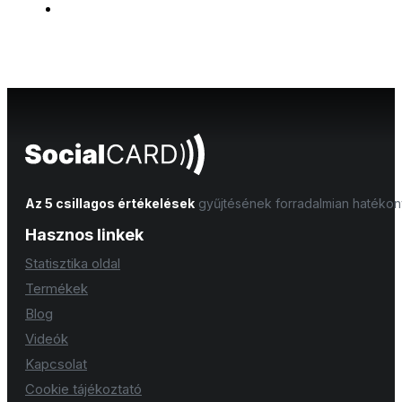
Az 5 csillagos értékelések
gyűjtésének forradalmian hatéko
Hasznos linkek
Statisztika oldal
Termékek
Blog
Videók
Kapcsolat
Cookie tájékoztató