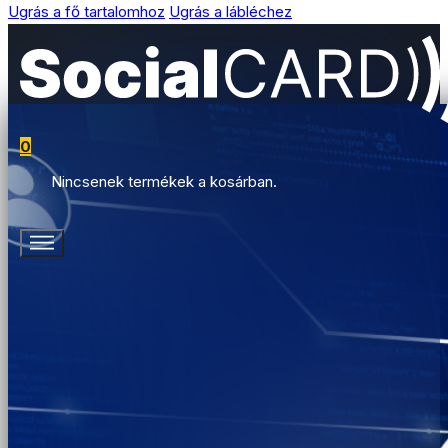
Ugrás a fő tartalomhoz
Ugrás a lábléchez
0
Nincsenek termékek a kosárban.