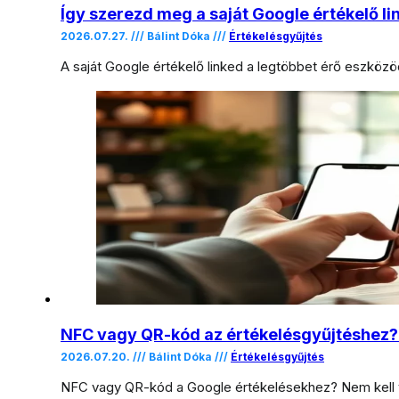
Így szerezd meg a saját Google értékelő li
2026.07.27. /// Bálint Dóka ///
Értékelésgyűjtés
A saját Google értékelő linked a legtöbbet érő eszköz
NFC vagy QR-kód az értékelésgyűjtéshez? 
2026.07.20. /// Bálint Dóka ///
Értékelésgyűjtés
NFC vagy QR-kód a Google értékelésekhez? Nem kell vá