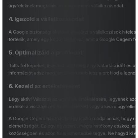
ügyfeleknek megtalálni és megismerni vállalkozásodat.
4. Igazold a vállalkozásodat
A Google biztonsági okokból ellenőrzi a vállalkozások hiteles
történik, amely egy kódot tartalmaz, amit a Google Cégem fe
5. Optimalizáld a profilodat
Tölts fel képeket, írj leírást, add meg a nyitvatartási időt és
információt adsz meg, annál vonzóbb lesz a profilod a leend
6. Kezeld az értékeléseket
Légy aktív! Válaszolj az ügyfelek értékeléseire, legyenek azo
érdekel a visszajelzés és elkötelezett vagy a kiváló ügyfélkisz
A Google Cégem használata egy kiváló módja annak, hogy növe
elérhetőségét. Ez egy egyszerű, mégis hatékony eszköz, amel
közösségben és azon túl is ismertebbé tegye. Ne hagyd ki ez