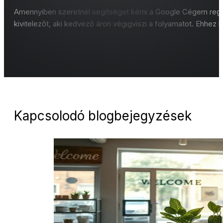
Amennyiben szeretnél segítséget kérni a Google Cégem regisz
kivitelezőt, aki kedvező áron végigviszi a folyamatot. Ehhez
Kapcsolodó blogbejegyzések