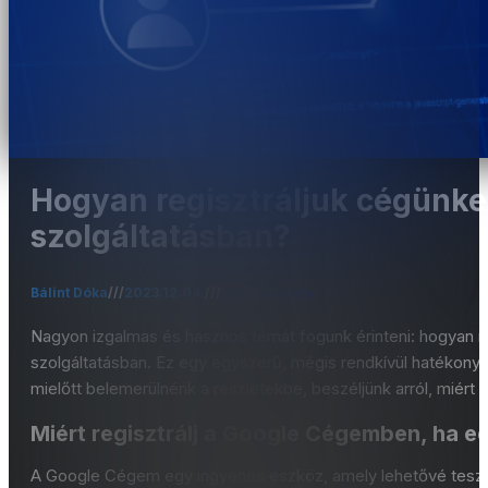
Hogyan regisztráljuk cégünk
szolgáltatásban?
Bálint Dóka
///
2023.12.04.
///
Versenyelőny
Nagyon izgalmas és hasznos témát fogunk érinteni: hogyan 
szolgáltatásban. Ez egy egyszerű, mégis rendkívül hatékony l
mielőtt belemerülnénk a részletekbe, beszéljünk arról, miért 
Miért regisztrálj a Google Cégemben, ha 
A Google Cégem egy ingyenes eszköz, amely lehetővé teszi,