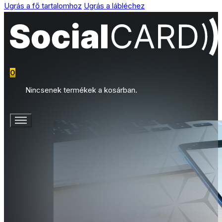
Ugrás a fő tartalomhoz
Ugrás a lábléchez
0
Nincsenek termékek a kosárban.