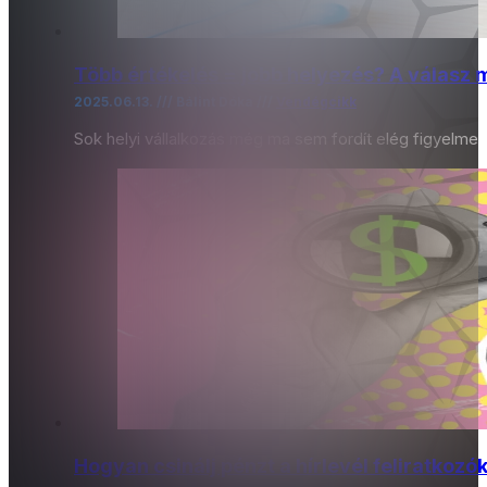
Több értékelés = jobb helyezés? A válasz
2025.06.13. /// Bálint Dóka ///
Vendégcikk
Sok helyi vállalkozás még ma sem fordít elég figyelme
Hogyan csinálj pénzt a hírlevél feliratkozó