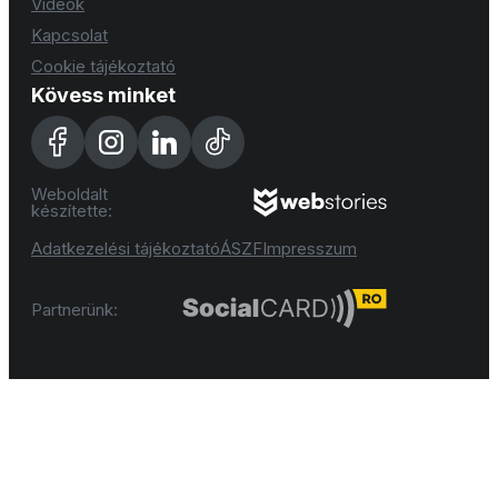
Videók
Kapcsolat
Cookie tájékoztató
Kövess minket
Weboldalt
készítette:
Adatkezelési tájékoztató
ÁSZF
Impresszum
Partnerünk: