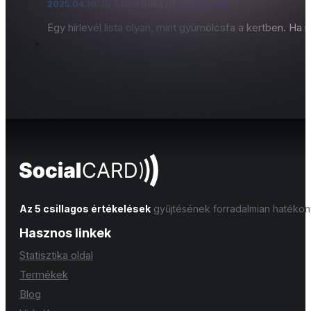
2025.04.10. /// Bálint Dóka ///
Vendégcikk
Egy hírlevél lista olyan, mint gyümölcsfa a kertben. 
Az 5 csillagos értékelések
gyűjtésének forradalmian hatéko
Hasznos linkek
Statisztika oldal
Termékek
Blog