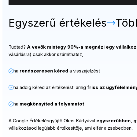
Egyszerű értékelés
Több
Tudtad?
A vevők mintegy 90%-a megnézi egy vállalkozás
vásárlásra) csak akkor számíthatsz,
ha
rendszeresen kéred
a visszajelzést
ha addig kéred az értékelést, amíg
friss az ügyfélélmén
ha
megkönnyíted a folyamatot
A Google Értékelésgyűjtő Okos Kártyával
egyszerűbben, gy
vállalkozásod legújabb értékesítője, ami elfér a zsebedben.