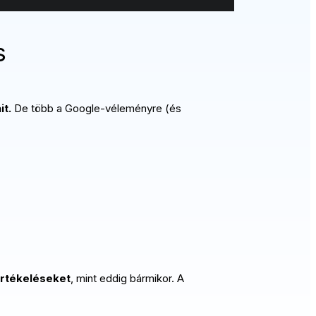
s
it.
De több a Google-véleményre (és
értékeléseket
, mint eddig bármikor. A