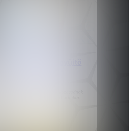
Google Értékelésgyűjtő
Sticker
5 csillagos értékelések a vállalkozásodnak
könnyebben, mint korábban bármikor.
9 950 Ft-tól