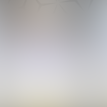
Google Értékelésgyűjtő
Okos Display
5 csillagos értékelések a vállalkozásodnak
könnyebben, mint korábban bármikor.
12 950 Ft-tól