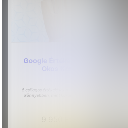
Google Értékelésgyűjtő
Okos Kártya
5 csillagos értékelések a vállalkozásodnak
könnyebben, mint korábban bármikor.
9 950 Ft-tól