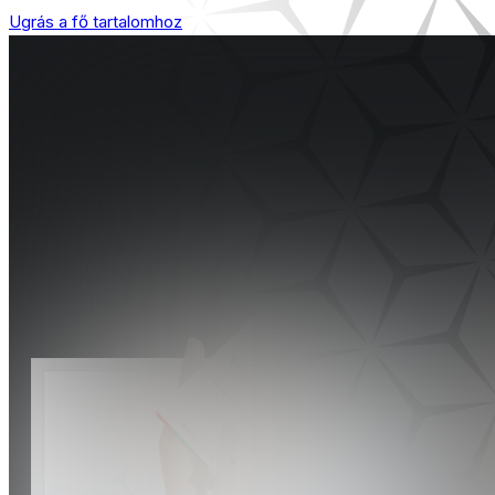
Ugrás a fő tartalomhoz