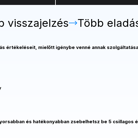
 visszajelzés
Több eladá
 értékeléseit, mielőtt igénybe venné annak szolgáltatása
y
orsabban és hatékonyabban zsebelhetsz be 5 csillagos 