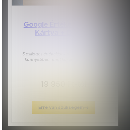
Google Értékelésgyűjtő
Kártya + Display
5 csillagos értékelések a vállalkozásodnak
könnyebben, mint korábban bármikor.
19 950 Ft-tól
Erre van szükségem